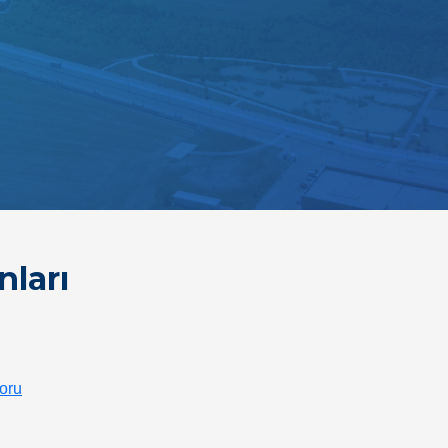
nları
poru